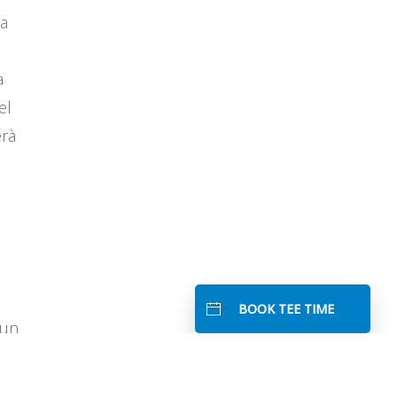
ia
a
el
erà
BOOK TEE TIME
 un