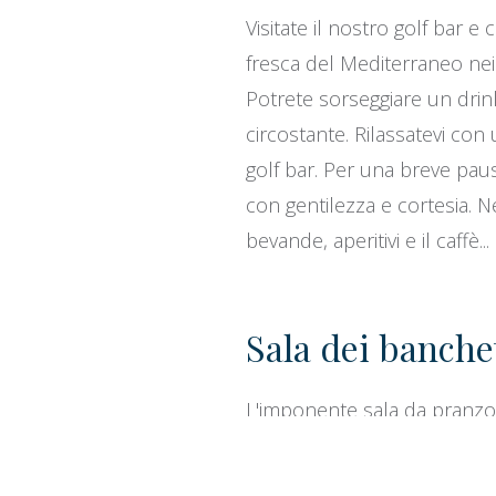
Visitate il nostro golf bar 
fresca del Mediterraneo nei 
Potrete sorseggiare un dri
circostante. Rilassatevi con 
golf bar. Per una breve pausa
con gentilezza e cortesia. Ne
bevande, aperitivi e il caffè...
Sala dei banche
L'imponente sala da pranzo 
angolo di ispirazione per osp
ristorante, dove, agli ospit