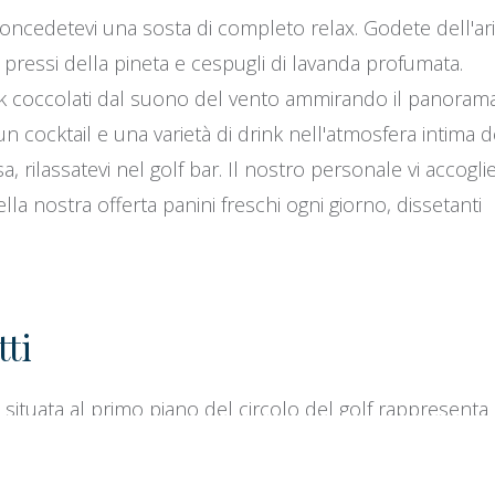
e concedetevi una sosta di completo relax. Godete dell'ar
pressi della pineta e cespugli di lavanda profumata.
nk coccolati dal suono del vento ammirando il panoram
un cocktail e una varietà di drink nell'atmosfera intima d
, rilassatevi nel golf bar. Il nostro personale vi accogli
lla nostra offerta panini freschi ogni giorno, dissetanti
tti
situata al primo piano del circolo del golf rappresenta
ite. Le larghe pareti di vetro si estendono su tutto il
i, in qualsiasi momento del giorno offrono un quadro