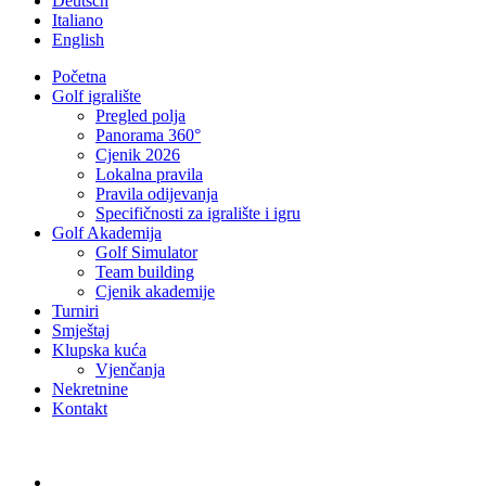
Deutsch
Italiano
English
Početna
Golf igralište
Pregled polja
Panorama 360°
Cjenik 2026
Lokalna pravila
Pravila odijevanja
Specifičnosti za igralište i igru
Golf Akademija
Golf Simulator
Team building
Cjenik akademije
Turniri
Smještaj
Klupska kuća
Vjenčanja
Nekretnine
Kontakt