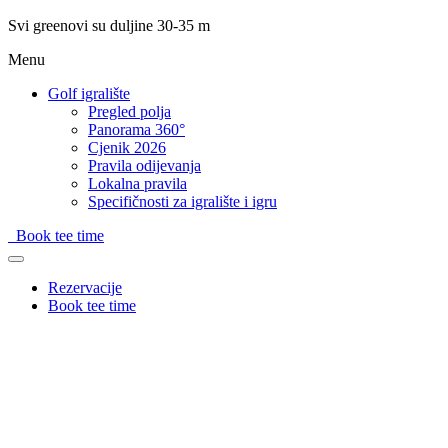
Svi greenovi su duljine 30-35 m
Menu
Golf igralište
Pregled polja
Panorama 360°
Cjenik 2026
Pravila odijevanja
Lokalna pravila
Specifičnosti za igralište i igru
Book tee time
Rezervacije
Book tee time