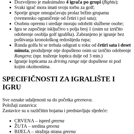
Dozvoljeno je maksimalno
4 igrača po grupi
(
flightu
);
Svaki igrač mora imati svoju torbu za golf;
Sporije grupe omogućavaju prolaz bržim grupama
(vremensko ograničenje od četiri i pol sata);
Osobnu opremu i uređaje moraju odobriti službene osobe;
Igra se započinje isključivo s polja broj 1 (osim uz izričito
odobrenje osoblja golf igrališta). Zabranjeno je igranje bez
poštivanja kronološkog redoslijeda rupa;
Runda golfa bi se trebala odigrati u roku od
četiri sata i deset
minuta
, produljenje nije dopušteno osim uz izričito odobrenje
Rangera
; (npr. traženje loptica dulje od 3 min.)
Igranje lopticama za
driving range
nije dopuštene ni pod
kojim okolnostima.
SPECIFIČNOSTI ZA IGRALIŠTE I
IGRU
Sve oznake udaljenosti su do početka
greenova
.
Položaji zastavica:
Zastavice su u različitim bojama i predstavljaju sljedeće:
CRVENA – ispred
greena
ŽUTA – sredina
greena
BIJELA – stražnja strana
greena