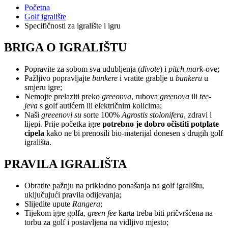
Početna
Golf igralište
Specifičnosti za igralište i igru
BRIGA O IGRALIŠTU
Popravite za sobom sva udubljenja (
divote
) i
pitch mark
-ove;
Pažljivo popravljajte
bunkere
i vratite grablje u
bunkeru
u
smjeru igre;
Nemojte prelaziti preko
greeonva
, rubova
greenova
ili
tee-
jeva
s golf autićem ili električnim kolicima;
Naši
greeenovi su
sorte 100%
Agrostis stolonifera
, zdravi i
lijepi. Prije početka igre
potrebno je dobro očistiti potplate
cipela
kako ne bi prenosili bio-materijal donesen s drugih golf
igrališta.
PRAVILA IGRALIŠTA
Obratite pažnju na prikladno ponašanja na golf igralištu,
uključujući pravila odijevanja;
Slijedite upute
Rangera
;
Tijekom igre golfa,
green fee
karta treba biti pričvršćena na
torbu za golf i postavljena na vidljivo mjesto;