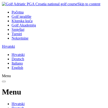
Skip to content
Početna
Golf igralište
Klupska kuća
Golf Akademija
Smještaj
Turniri
Nekretnine
Hrvatski
Hrvatski
Deutsch
Italiano
English
Menu
Menu
Hrvatski