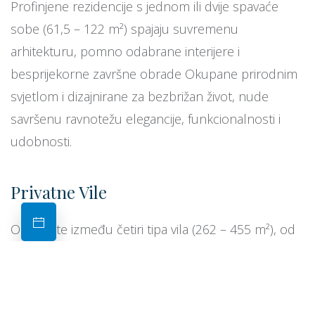
Profinjene rezidencije s jednom ili dvije spavaće
sobe (61,5 – 122 m²) spajaju suvremenu
arhitekturu, pomno odabrane interijere i
besprijekorne završne obrade Okupane prirodnim
svjetlom i dizajnirane za bezbrižan život, nude
savršenu ravnotežu elegancije, funkcionalnosti i
udobnosti.
Privatne Vile
Odaberite između četiri tipa vila (262 – 455 m²), od
kojih svaka pruža potpunu privatnost i najviše
standarde luksuznog stanovanja. Naše
najekskluzivnije vile dodatno ističu doživljaj životom